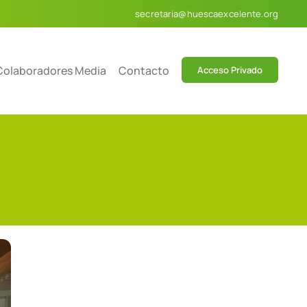
secretaria@huescaexcelente.org
Colaboradores Media
Contacto
Acceso Privado