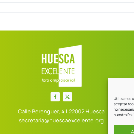
Utilizamos c
aceptar toda
no necesari
Calle Berenguer, 4 | 22002 Huesca
nuestra Polí
secretaria@huescaexcelente.org
A