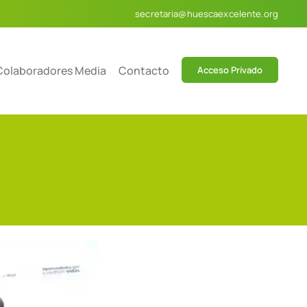
secretaria@huescaexcelente.org
Colaboradores Media
Contacto
Acceso Privado